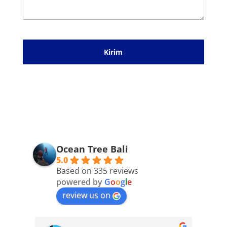
Ocean Tree Bali
5.0
Based on 335 reviews
powered by
G
o
o
g
l
e
review us on