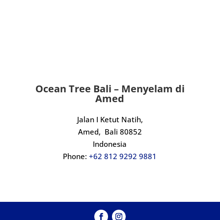
An incredible experience from start to 
finish. Massive thanks to Kadek and the 
crew, we will definitely be back.
Ocean Tree Bali – Menyelam di
Amed
Jalan I Ketut Natih,
Amed,
Bali 80852
Indonesia
Phone:
+62 812 9292 9881