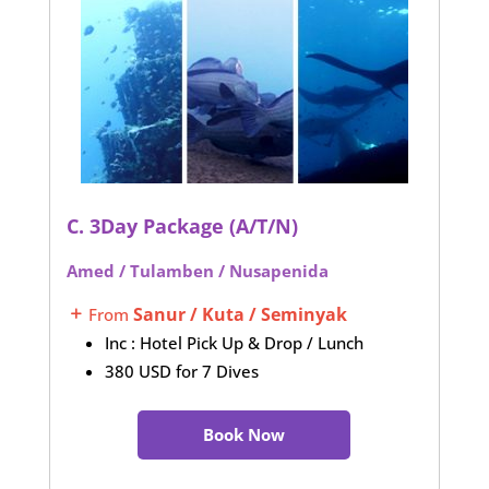
C. 3Day Package (A/T/N)
Amed / Tulamben / Nusapenida
Sanur / Kuta / Seminyak
From
L
Inc : Hotel Pick Up & Drop / Lunch
380 USD for 7 Dives
Book Now