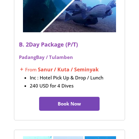
B. 2Day Package (P/T)
PadangBay / Tulamben
Sanur / Kuta / Seminyak
From
L
Inc : Hotel Pick Up & Drop / Lunch
240 USD for 4 Dives
Book Now